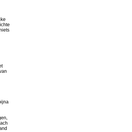
jke
ichte
niets
et
 van
bijna
gen,
oach
land