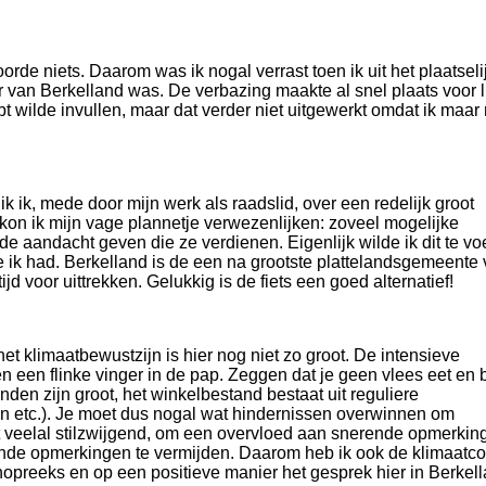
oorde niets. Daarom was ik nogal verrast toen ik uit het plaatseli
 van Berkelland was. De verbazing maakte al snel plaats voor l
t wilde invullen, maar dat verder niet uitgewerkt omdat ik maar 
 ik, mede door mijn werk als raadslid, over een redelijk groot
kon ik mijn vage plannetje verwezenlijken: zoveel mogelijke
e aandacht geven die ze verdienen. Eigenlijk wilde ik dit te vo
ie ik had. Berkelland is de een na grootste plattelandsgemeente
d voor uittrekken. Gelukkig is de fiets een goed alternatief!
 het klimaatbewustzijn is hier nog niet zo groot. De intensieve
 een flinke vinger in de pap. Zeggen dat je geen vlees eet en 
nden zijn groot, het winkelbestand bestaat uit reguliere
 etc.). Je moet dus nogal wat hindernissen overwinnen om
at veelal stilzwijgend, om een overvloed aan snerende opmerkin
ende opmerkingen te vermijden. Daarom heb ik ook de klimaatc
shopreeks en op een positieve manier het gesprek hier in Berkel