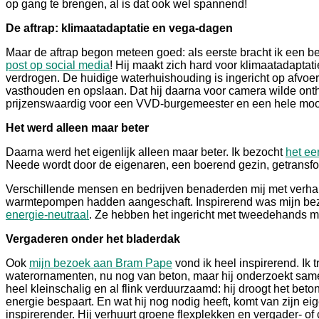
op gang te brengen, al is dat ook wel spannend!
De aftrap: klimaatadaptatie en vega-dagen
Maar de aftrap begon meteen goed: als eerste bracht ik een b
post op social media
! Hij maakt zich hard voor klimaatadaptati
verdrogen. De huidige waterhuishouding is ingericht op afvoer
vasthouden en opslaan. Dat hij daarna voor camera wilde onthu
prijzenswaardig voor een VVD-burgemeester en een hele mooi
Het werd alleen maar beter
Daarna werd het eigenlijk alleen maar beter. Ik bezocht
het ee
Neede wordt door de eigenaren, een boerend gezin, getransfo
Verschillende mensen en bedrijven benaderden mij met verha
warmtepompen hadden aangeschaft. Inspirerend was mijn b
energie-neutraal
. Ze hebben het ingericht met tweedehands m
Vergaderen onder het bladerdak
Ook
mijn bezoek aan Bram Pape
vond ik heel inspirerend. Ik t
waterornamenten, nu nog van beton, maar hij onderzoekt same
heel kleinschalig en al flink verduurzaamd: hij droogt het bet
energie bespaart. En wat hij nog nodig heeft, komt van zijn ei
inspirerender. Hij verhuurt groene flexplekken en vergader- of