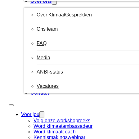
Over ons
Over KlimaatGesprekken
Ons team
FAQ
Media
ANBI-status
Vacatures
Contact
Voor jou
Volg onze workshopreeks
Word klimaatambassadeur
Word klimaatcoach
Kennismakingswebinar