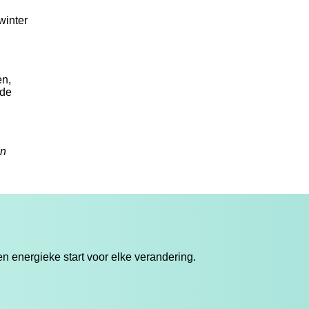
winter
en,
nde
an
 energieke start voor elke verandering.