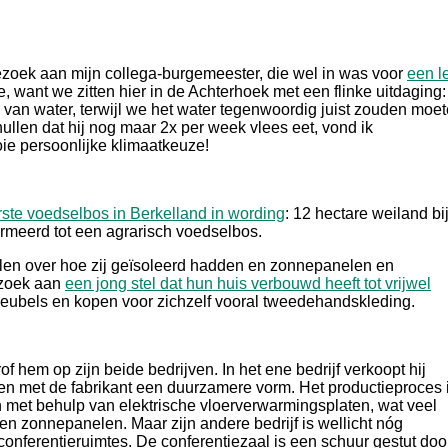
ezoek aan mijn collega-burgemeester, die wel in was voor
een l
e, want we zitten hier in de Achterhoek met een flinke uitdaging
 van water, terwijl we het water tegenwoordig juist zouden moe
llen dat hij nog maar 2x per week vlees eet, vond ik
e persoonlijke klimaatkeuze!
rste voedselbos in Berkelland in wording
: 12 hectare weiland bi
rmeerd tot een agrarisch voedselbos.
len over hoe zij geïsoleerd hadden en zonnepanelen en
ezoek aan
een jong stel dat hun huis verbouwd heeft tot vrijwel
eubels en kopen voor zichzelf vooral tweedehandskleding.
rof hem op zijn beide bedrijven. In het ene bedrijf verkoopt hij
n met de fabrikant een duurzamere vorm. Het productieproces 
on met behulp van elektrische vloerverwarmingsplaten, wat veel
gen zonnepanelen. Maar zijn andere bedrijf is wellicht nóg
 conferentieruimtes. De conferentiezaal is een schuur gestut doo