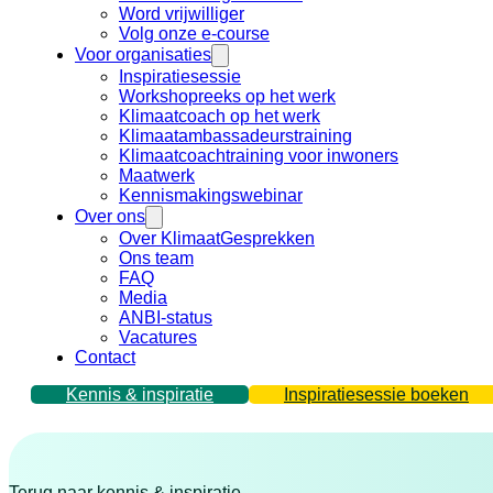
Word vrijwilliger
Volg onze e-course
Voor organisaties
Inspiratiesessie
Workshopreeks op het werk
Klimaatcoach op het werk
Klimaatambassadeurstraining
Klimaatcoachtraining voor inwoners
Maatwerk
Kennismakingswebinar
Over ons
Over KlimaatGesprekken
Ons team
FAQ
Media
ANBI-status
Vacatures
Contact
Kennis & inspiratie
Inspiratiesessie boeken
Terug naar kennis & inspiratie