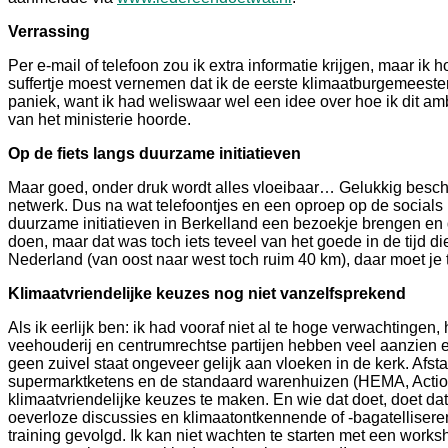
Verrassing
Per e-mail of telefoon zou ik extra informatie krijgen, maar ik h
suffertje moest vernemen dat ik de eerste klimaatburgemeester
paniek, want ik had weliswaar wel een idee over hoe ik dit amb
van het ministerie hoorde.
Op de fiets langs duurzame initiatieven
Maar goed, onder druk wordt alles vloeibaar… Gelukkig beschik
netwerk. Dus na wat telefoontjes en een oproep op de socials 
duurzame initiatieven in Berkelland een bezoekje brengen en d
doen, maar dat was toch iets teveel van het goede in de tijd d
Nederland (van oost naar west toch ruim 40 km), daar moet je tij
Klimaatvriendelijke keuzes nog niet vanzelfsprekend
Als ik eerlijk ben: ik had vooraf niet al te hoge verwachtingen,
veehouderij en centrumrechtse partijen hebben veel aanzien en
geen zuivel staat ongeveer gelijk aan vloeken in de kerk. Afsta
supermarktketens en de standaard warenhuizen (HEMA, Action
klimaatvriendelijke keuzes te maken. En wie dat doet, doet d
oeverloze discussies en klimaatontkennende of -bagatelliser
training gevolgd. Ik kan niet wachten te starten met een work