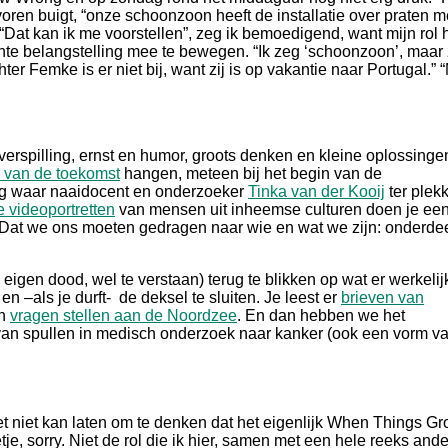
 voren buigt, “onze schoonzoon heeft de installatie over praten m
Dat kan ik me voorstellen”, zeg ik bemoedigend, want mijn rol h
hte belangstelling mee te bewegen. “Ik zeg ‘schoonzoon’, maar
er Femke is er niet bij, want zij is op vakantie naar Portugal.” 
.
 verspilling, ernst en humor, groots denken en kleine oplossinge
n van de toekomst
hangen, meteen bij het begin van de
ing waar naaidocent en onderzoeker
Tinka van der Kooij
ter plek
 videoportretten
van mensen uit inheemse culturen doen je ee
s. Dat we ons moeten gedragen naar wie en wat we zijn: onderde
eigen dood, wel te verstaan) terug te blikken op wat er werkelij
en –als je durft- de deksel te sluiten. Je leest er
brieven van
an
vragen stellen aan de Noordzee
. En dan hebben we het
an spullen in medisch onderzoek naar kanker (ook een vorm v
het niet kan laten om te denken dat het eigenlijk When Things G
je, sorry. Niet de rol die ik hier, samen met een hele reeks and