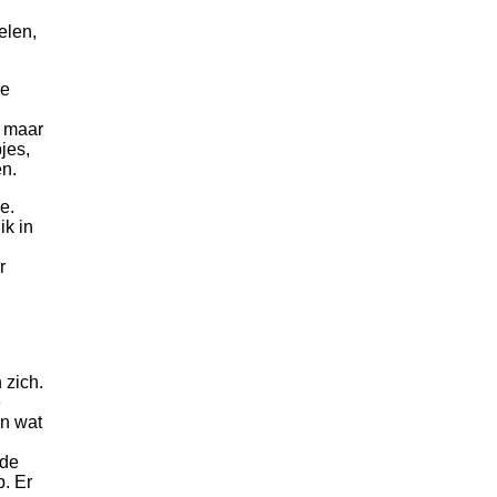
elen,
de
, maar
jes,
en.
e.
ik in
r
 zich.
e
in wat
 de
p. Er