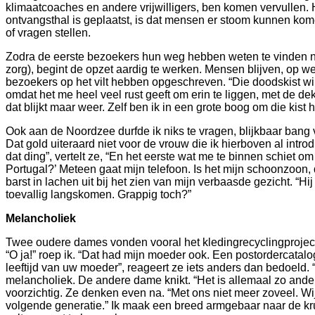
klimaatcoaches en andere vrijwilligers, ben komen vervullen.
ontvangsthal is geplaatst, is dat mensen er stoom kunnen ko
of vragen stellen.
Zodra de eerste bezoekers hun weg hebben weten te vinden naa
zorg), begint de opzet aardig te werken. Mensen blijven, op 
bezoekers op het vilt hebben opgeschreven. “Die doodskist wil i
omdat het me heel veel rust geeft om erin te liggen, met de dek
dat blijkt maar weer. Zelf ben ik in een grote boog om die kist
Ook aan de Noordzee durfde ik niks te vragen, blijkbaar bang 
Dat gold uiteraard niet voor de vrouw die ik hierboven al intro
dat ding”, vertelt ze, “En het eerste wat me te binnen schiet 
Portugal?’ Meteen gaat mijn telefoon. Is het mijn schoonzoon, d
barst in lachen uit bij het zien van mijn verbaasde gezicht. “Hi
toevallig langskomen. Grappig toch?”
Melancholiek
Twee oudere dames vonden vooral het kledingrecyclingprojec
“O ja!” roep ik. “Dat had mijn moeder ook. Een postordercatalo
leeftijd van uw moeder”, reageert ze iets anders dan bedoeld. 
melancholiek. De andere dame knikt. “Het is allemaal zo ander
voorzichtig. Ze denken even na. “Met ons niet meer zoveel. Wi
volgende generatie.” Ik maak een breed armgebaar naar de kruk