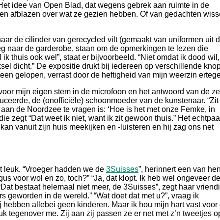
 Het idee van Open Blad, dat wegens gebrek aan ruimte in de
men afblazen over wat ze gezien hebben. Of van gedachten wiss
r de cilinder van gerecycled vilt (gemaakt van uniformen uit 
weg naar de garderobe, staan om de opmerkingen te lezen die
k thuis ook wel”, staat er bijvoorbeeld. “Niet omdat ik dood wil
sel dicht.” De expositie drukt bij iedereen op verschillende knop
 heen gelopen, verrast door de heftigheid van mijn weerzin erteg
voor mijn eigen stem in de microfoon en het antwoord van de ze
duceerde, de (onofficiële) schoonmoeder van de kunstenaar. “Zit 
om aan de Noordzee te vragen is: ‘Hoe is het met onze Femke, in
ie zegt “Dat weet ik niet, want ik zit gewoon thuis.” Het echtpaa
j kan vanuit zijn huis meekijken en -luisteren en hij zag ons net
t leuk. “Vroeger hadden we de
3Suisses
”, herinnert een van hen
gus voor wol en zo, toch?” “Ja, dat klopt. Ik heb wel ongeveer d
“Dat bestaat helemaal niet meer, de 3Suisses”, zegt haar vriend
s geworden in de wereld.” “Wat doet dat met u?”, vraag ik
j hebben allebei geen kinderen. Maar ik hou mijn hart vast voor
 tegenover me. Zij aan zij passen ze er net met z’n tweetjes o