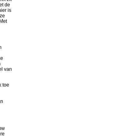
et de
ier is
 ze
“Met
n
ke
n
el van
k toe
an
row
ere