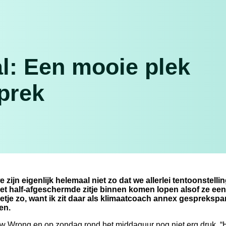
: Een mooie plek
prek
ijn eigenlijk helemaal niet zo dat we allerlei tentoonstelli
et half-afgeschermde zitje binnen komen lopen alsof ze een
etje zo, want ik zit daar als klimaatcoach annex gesprekspa
en.
ow Wrong en op zondag rond het middaguur nog niet erg druk. “H