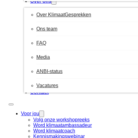
Over ons
Over KlimaatGesprekken
Ons team
FAQ
Media
ANBI-status
Vacatures
Contact
Voor jou
Volg onze workshopreeks
Word klimaatambassadeur
Word klimaatcoach
Kennismakingswebinar