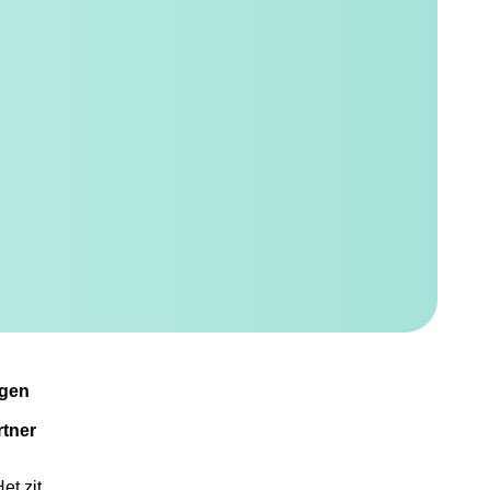
ngen
rtner
et zit