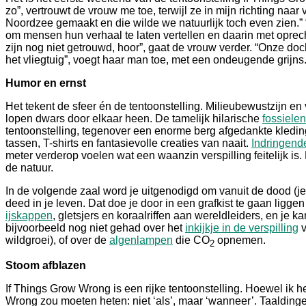
zo”, vertrouwt de vrouw me toe, terwijl ze in mijn richting naar
Noordzee gemaakt en die wilde we natuurlijk toch even zien.” “
om mensen hun verhaal te laten vertellen en daarin met oprec
zijn nog niet getrouwd, hoor”, gaat de vrouw verder. “Onze docht
het vliegtuig”, voegt haar man toe, met een ondeugende grijns
Humor en ernst
Het tekent de sfeer én de tentoonstelling. Milieubewustzijn en
lopen dwars door elkaar heen. De tamelijk hilarische
fossiele
tentoonstelling, tegenover een enorme berg afgedankte kled
tassen, T-shirts en fantasievolle creaties van naait.
Indringende
meter verderop voelen wat een waanzin verspilling feitelijk i
de natuur.
In de volgende zaal word je uitgenodigd om vanuit de dood (je 
deed in je leven. Dat doe je door in een grafkist te gaan liggen 
ijskappen
, gletsjers en koraalriffen aan wereldleiders, en je k
bijvoorbeeld nog niet gehad over het
inkijkje in de verspilling
v
wildgroei), of over de
algenlampen
die CO
opnemen.
2
Stoom afblazen
If Things Grow Wrong is een rijke tentoonstelling. Hoewel ik 
Wrong zou moeten heten: niet ‘als’, maar ‘wanneer’. Taaldinget