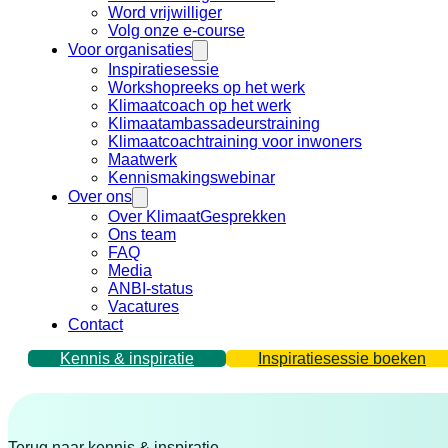
Word vrijwilliger
Volg onze e-course
Voor organisaties
Inspiratiesessie
Workshopreeks op het werk
Klimaatcoach op het werk
Klimaatambassadeurstraining
Klimaatcoachtraining voor inwoners
Maatwerk
Kennismakingswebinar
Over ons
Over KlimaatGesprekken
Ons team
FAQ
Media
ANBI-status
Vacatures
Contact
Kennis & inspiratie
Inspiratiesessie boeken
Terug naar kennis & inspiratie