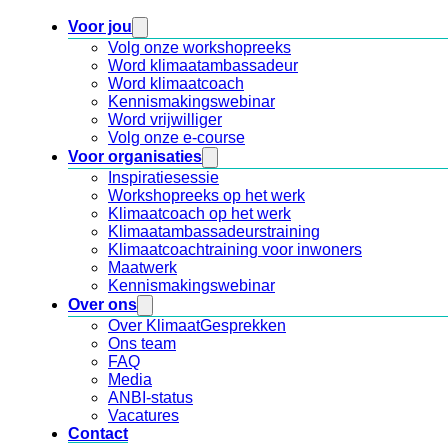
Voor jou
Volg onze workshopreeks
Word klimaatambassadeur
Word klimaatcoach
Kennismakingswebinar
Word vrijwilliger
Volg onze e-course
Voor organisaties
Inspiratiesessie
Workshopreeks op het werk
Klimaatcoach op het werk
Klimaatambassadeurstraining
Klimaatcoachtraining voor inwoners
Maatwerk
Kennismakingswebinar
Over ons
Over KlimaatGesprekken
Ons team
FAQ
Media
ANBI-status
Vacatures
Contact