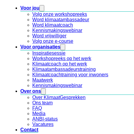
Voor jou
Volg onze workshopreeks
Word klimaatambassadeur
Word klimaatcoach
Kennismakingswebinar
Word vrijwilliger
Volg onze e-course
Voor organisaties
Inspiratiesessie
Workshopreeks op het werk
Klimaatcoach op het werk
Klimaatambassadeurstraining
Klimaatcoachtraining voor inwoners
Maatwerk
Kennismakingswebinar
Over ons
Over KlimaatGesprekken
Ons team
FAQ
Media
ANBI-status
Vacatures
Contact