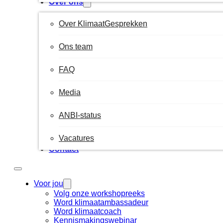
Over ons
Over KlimaatGesprekken
Ons team
FAQ
Media
ANBI-status
Vacatures
Contact
Voor jou
Volg onze workshopreeks
Word klimaatambassadeur
Word klimaatcoach
Kennismakingswebinar