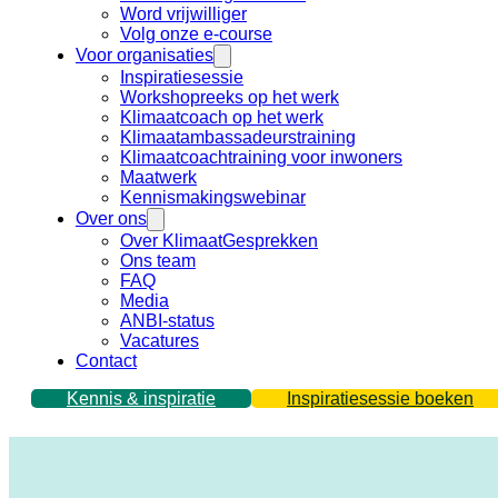
Word vrijwilliger
Volg onze e-course
Voor organisaties
Inspiratiesessie
Workshopreeks op het werk
Klimaatcoach op het werk
Klimaatambassadeurstraining
Klimaatcoachtraining voor inwoners
Maatwerk
Kennismakingswebinar
Over ons
Over KlimaatGesprekken
Ons team
FAQ
Media
ANBI-status
Vacatures
Contact
Kennis & inspiratie
Inspiratiesessie boeken