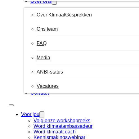
Over ons
Over KlimaatGesprekken
Ons team
FAQ
Media
ANBI-status
Vacatures
Contact
Voor jou
Volg onze workshopreeks
Word klimaatambassadeur
Word klimaatcoach
Kennismakingswebinar