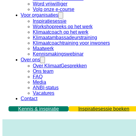
Word vrijwilliger
Volg onze e-course
Voor organisaties
Inspiratiesessie
Workshopreeks op het werk
Klimaatcoach op het werk
Klimaatambassadeurstraining
Klimaatcoachtraining voor inwoners
Maatwerk
Kennismakingswebinar
Over ons
Over KlimaatGesprekken
Ons team
FAQ
Media
ANBI-status
Vacatures
Contact
Kennis & inspiratie
Inspiratiesessie boeken