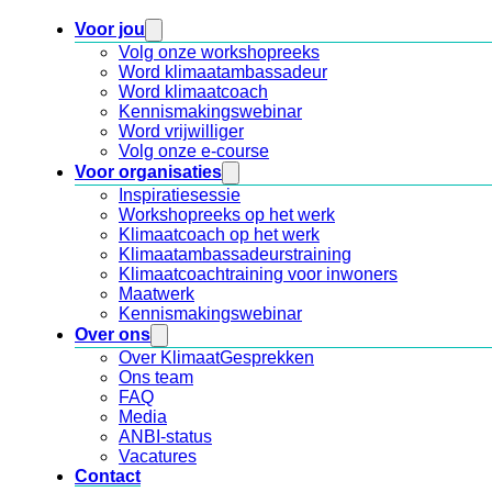
Voor jou
Volg onze workshopreeks
Word klimaatambassadeur
Word klimaatcoach
Kennismakingswebinar
Word vrijwilliger
Volg onze e-course
Voor organisaties
Inspiratiesessie
Workshopreeks op het werk
Klimaatcoach op het werk
Klimaatambassadeurstraining
Klimaatcoachtraining voor inwoners
Maatwerk
Kennismakingswebinar
Over ons
Over KlimaatGesprekken
Ons team
FAQ
Media
ANBI-status
Vacatures
Contact