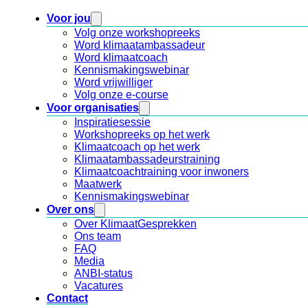
Voor jou
Volg onze workshopreeks
Word klimaatambassadeur
Word klimaatcoach
Kennismakingswebinar
Word vrijwilliger
Volg onze e-course
Voor organisaties
Inspiratiesessie
Workshopreeks op het werk
Klimaatcoach op het werk
Klimaatambassadeurstraining
Klimaatcoachtraining voor inwoners
Maatwerk
Kennismakingswebinar
Over ons
Over KlimaatGesprekken
Ons team
FAQ
Media
ANBI-status
Vacatures
Contact