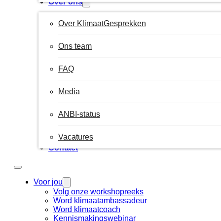
Over ons
Over KlimaatGesprekken
Ons team
FAQ
Media
ANBI-status
Vacatures
Contact
Voor jou
Volg onze workshopreeks
Word klimaatambassadeur
Word klimaatcoach
Kennismakingswebinar