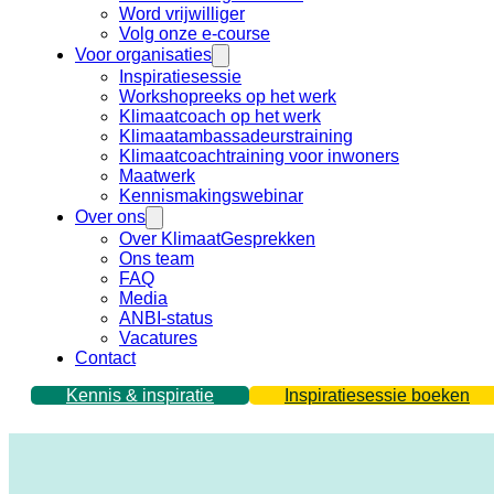
Word vrijwilliger
Volg onze e-course
Voor organisaties
Inspiratiesessie
Workshopreeks op het werk
Klimaatcoach op het werk
Klimaatambassadeurstraining
Klimaatcoachtraining voor inwoners
Maatwerk
Kennismakingswebinar
Over ons
Over KlimaatGesprekken
Ons team
FAQ
Media
ANBI-status
Vacatures
Contact
Kennis & inspiratie
Inspiratiesessie boeken