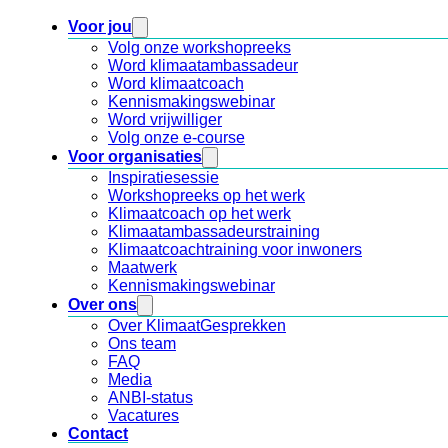
Voor jou
Volg onze workshopreeks
Word klimaatambassadeur
Word klimaatcoach
Kennismakingswebinar
Word vrijwilliger
Volg onze e-course
Voor organisaties
Inspiratiesessie
Workshopreeks op het werk
Klimaatcoach op het werk
Klimaatambassadeurstraining
Klimaatcoachtraining voor inwoners
Maatwerk
Kennismakingswebinar
Over ons
Over KlimaatGesprekken
Ons team
FAQ
Media
ANBI-status
Vacatures
Contact