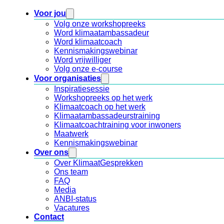
Voor jou
Volg onze workshopreeks
Word klimaatambassadeur
Word klimaatcoach
Kennismakingswebinar
Word vrijwilliger
Volg onze e-course
Voor organisaties
Inspiratiesessie
Workshopreeks op het werk
Klimaatcoach op het werk
Klimaatambassadeurstraining
Klimaatcoachtraining voor inwoners
Maatwerk
Kennismakingswebinar
Over ons
Over KlimaatGesprekken
Ons team
FAQ
Media
ANBI-status
Vacatures
Contact