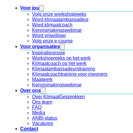
Voor jou
Volg onze workshopreeks
Word klimaatambassadeur
Word klimaatcoach
Kennismakingswebinar
Word vrijwilliger
Volg onze e-course
Voor organisaties
Inspiratiesessie
Workshopreeks op het werk
Klimaatcoach op het werk
Klimaatambassadeurstraining
Klimaatcoachtraining voor inwoners
Maatwerk
Kennismakingswebinar
Over ons
Over KlimaatGesprekken
Ons team
FAQ
Media
ANBI-status
Vacatures
Contact