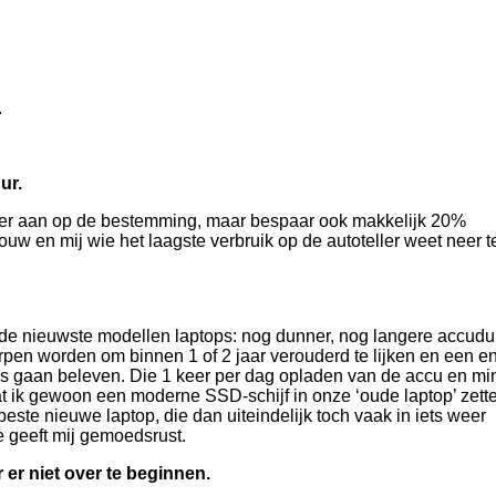
.
ur.
later aan op de bestemming, maar bespaar ook makkelijk 20%
rouw en mij wie het laagste verbruik op de autoteller weet neer t
r de nieuwste modellen laptops: nog dunner, nog langere accudu
worpen worden om binnen 1 of 2 jaar verouderd te lijken en een 
rs gaan beleven. Die 1 keer per dag opladen van de accu en mi
laat ik gewoon een moderne SSD-schijf in onze ‘oude laptop’ zett
ste nieuwe laptop, die dan uiteindelijk toch vaak in iets weer
oke geeft mij gemoedsrust.
 er niet over te beginnen.