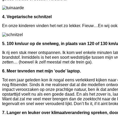
4. Vegetarische schnitzel
En onze kinderen vinden het net zo lekker. Fieuw…En wij ook
5. 100 km/uur op de snelweg, in plaats van 120 of 130 km/u
Ik rij een stuk meer ontspannen. Ik kom wel enkele minuten 
brandstof. Inmiddels is het een soort wedstrijdje tussen mijn v
zetten… (hoewel ik zelf meestal met de trein ga).
6. Meer tevreden met mijn ‘oude’ laptop.
Tot een jaar geleden kon ik nogal eens verlekkerd kijken naa
nog flitsender. Sinds ik me realiseer dat al die modellen ont
impact veroorzaken op onze prachtige natuur, ben ik dat ande
opstarttijd voelt nu als een goede daad. En als het zover is, 
Want dat zal me veel meer brengen dan de zoektocht naar de be
tegenvalt en snel weer verouderd lijkt. Don’t fix it, if it aint br
7. Langer en leuker over klimaatverandering spreken, door