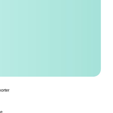
korter
de