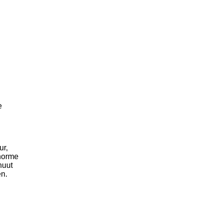
e
ur,
enorme
nuut
en.