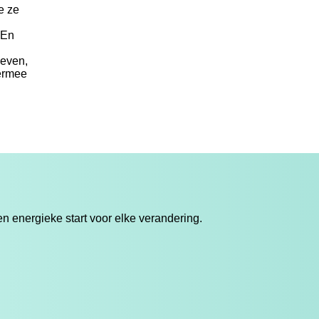
e ze
 En
leven,
 ermee
 energieke start voor elke verandering.