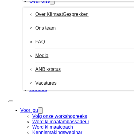
Over ons
Over KlimaatGesprekken
Ons team
FAQ
Media
ANBI-status
Vacatures
Contact
Voor jou
Volg onze workshopreeks
Word klimaatambassadeur
Word klimaatcoach
Kennismakingswebinar