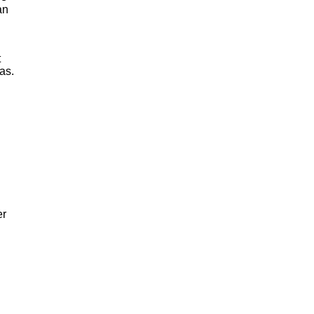
an
t
as.
er