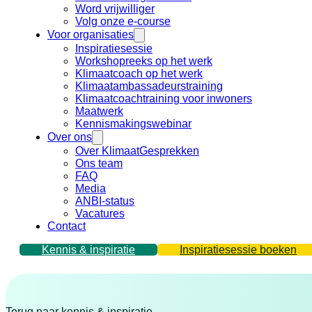
Word vrijwilliger
Volg onze e-course
Voor organisaties
Inspiratiesessie
Workshopreeks op het werk
Klimaatcoach op het werk
Klimaatambassadeurstraining
Klimaatcoachtraining voor inwoners
Maatwerk
Kennismakingswebinar
Over ons
Over KlimaatGesprekken
Ons team
FAQ
Media
ANBI-status
Vacatures
Contact
Kennis & inspiratie
Inspiratiesessie boeken
Terug naar kennis & inspiratie