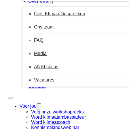
Over ons
Over KlimaatGesprekken
Ons team
FAQ
Media
ANBI-status
Vacatures
Contact
Voor jou
Volg onze workshopreeks
Word klimaatambassadeur
Word klimaatcoach
Kennismakingswebinar