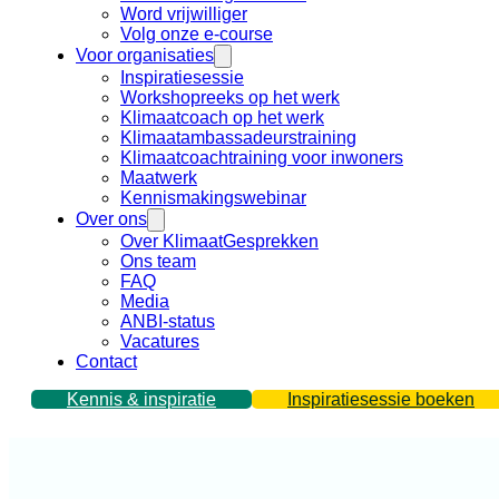
Word vrijwilliger
Volg onze e-course
Voor organisaties
Inspiratiesessie
Workshopreeks op het werk
Klimaatcoach op het werk
Klimaatambassadeurstraining
Klimaatcoachtraining voor inwoners
Maatwerk
Kennismakingswebinar
Over ons
Over KlimaatGesprekken
Ons team
FAQ
Media
ANBI-status
Vacatures
Contact
Kennis & inspiratie
Inspiratiesessie boeken