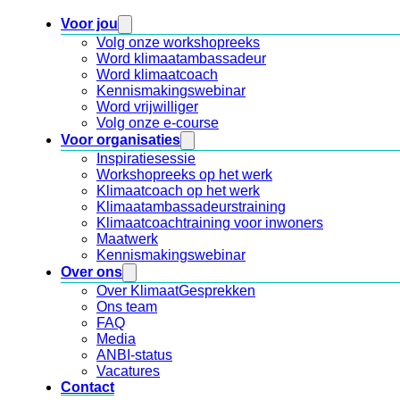
Voor jou
Volg onze workshopreeks
Word klimaatambassadeur
Word klimaatcoach
Kennismakingswebinar
Word vrijwilliger
Volg onze e-course
Voor organisaties
Inspiratiesessie
Workshopreeks op het werk
Klimaatcoach op het werk
Klimaatambassadeurstraining
Klimaatcoachtraining voor inwoners
Maatwerk
Kennismakingswebinar
Over ons
Over KlimaatGesprekken
Ons team
FAQ
Media
ANBI-status
Vacatures
Contact