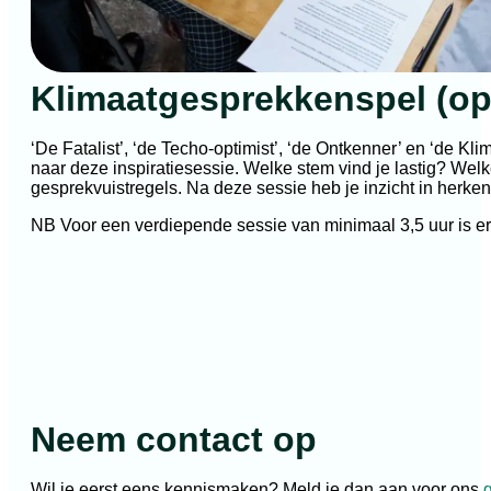
Klimaatgesprekkenspel (opt
‘De Fatalist’, ‘de Techo-optimist’, ‘de Ontkenner’ en ‘de
naar deze inspiratiesessie. Welke stem vind je lastig? Welk
gesprekvuistregels. Na deze sessie heb je inzicht in herke
NB Voor een verdiepende sessie van minimaal 3,5 uur is er 
Neem contact op
Wil je eerst eens kennismaken? Meld je dan aan voor ons
g