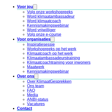
Voor jou
Volg onze workshopreeks
Word klimaatambassadeur
Word klimaatcoach
Kennismakingswebinar
Word vrijwilliger
Volg onze e-course
Voor organisaties
Inspiratiesessie
Workshopreeks op het werk
Klimaatcoach op het werk
Klimaatambassadeurstraining
Klimaatcoachtraining voor inwoners
Maatwerk
Kennismakingswebinar
Over ons
Over KlimaatGesprekken
Ons team
FAQ
Media
ANBI-status
Vacatures
Contact