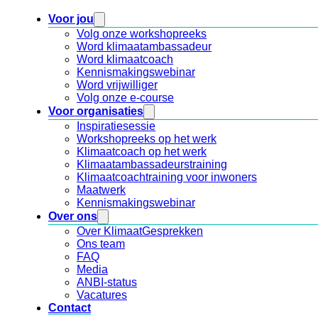
Voor jou
Volg onze workshopreeks
Word klimaatambassadeur
Word klimaatcoach
Kennismakingswebinar
Word vrijwilliger
Volg onze e-course
Voor organisaties
Inspiratiesessie
Workshopreeks op het werk
Klimaatcoach op het werk
Klimaatambassadeurstraining
Klimaatcoachtraining voor inwoners
Maatwerk
Kennismakingswebinar
Over ons
Over KlimaatGesprekken
Ons team
FAQ
Media
ANBI-status
Vacatures
Contact