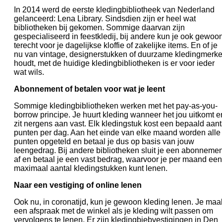
In 2014 werd de eerste kledingbibliotheek van Nederland
gelanceerd: Lena Library. Sindsdien zijn er heel wat
bibliotheken bij gekomen. Sommige daarvan zijn
gespecialiseerd in feestkledij, bij andere kun je ook gewoo
terecht voor je dagelijkse kloffie of zakelijke items. En of je
nu van vintage, designerstukken of duurzame kledingmerk
houdt, met de huidige kledingbibliotheken is er voor ieder
wat wils.
Abonnement of betalen voor wat je leent
Sommige kledingbibliotheken werken met het pay-as-you-
borrow principe. Je huurt kleding wanneer het jou uitkomt e
zit nergens aan vast. Elk kledingstuk kost een bepaald aant
punten per dag. Aan het einde van elke maand worden alle
punten opgeteld en betaal je dus op basis van jouw
leengedrag. Bij andere bibliotheken sluit je een abonnemen
af en betaal je een vast bedrag, waarvoor je per maand een
maximaal aantal kledingstukken kunt lenen.
Naar een vestiging of online lenen
Ook nu, in coronatijd, kun je gewoon kleding lenen. Je maa
een afspraak met de winkel als je kleding wilt passen om
vervolgens te lenen. Er zijn kledingbiebvestigingen in Den