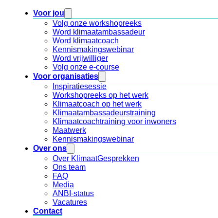
Voor jou
Volg onze workshopreeks
Word klimaatambassadeur
Word klimaatcoach
Kennismakingswebinar
Word vrijwilliger
Volg onze e-course
Voor organisaties
Inspiratiesessie
Workshopreeks op het werk
Klimaatcoach op het werk
Klimaatambassadeurstraining
Klimaatcoachtraining voor inwoners
Maatwerk
Kennismakingswebinar
Over ons
Over KlimaatGesprekken
Ons team
FAQ
Media
ANBI-status
Vacatures
Contact