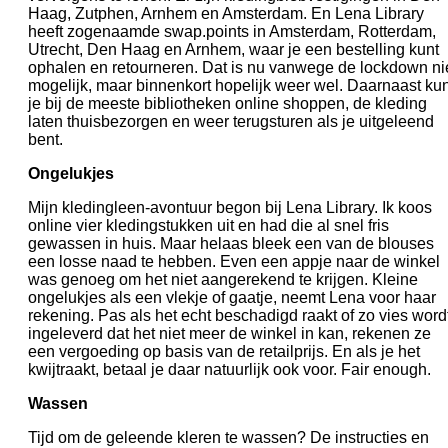
Haag, Zutphen, Arnhem en Amsterdam. En Lena Library
heeft zogenaamde swap.points in Amsterdam, Rotterdam,
Utrecht, Den Haag en Arnhem, waar je een bestelling kunt
ophalen en retourneren. Dat is nu vanwege de lockdown ni
mogelijk, maar binnenkort hopelijk weer wel. Daarnaast ku
je bij de meeste bibliotheken online shoppen, de kleding
laten thuisbezorgen en weer terugsturen als je uitgeleend
bent.
Ongelukjes
Mijn kledingleen-avontuur begon bij Lena Library. Ik koos
online vier kledingstukken uit en had die al snel fris
gewassen in huis. Maar helaas bleek een van de blouses
een losse naad te hebben. Even een appje naar de winkel
was genoeg om het niet aangerekend te krijgen. Kleine
ongelukjes als een vlekje of gaatje, neemt Lena voor haar
rekening. Pas als het echt beschadigd raakt of zo vies word
ingeleverd dat het niet meer de winkel in kan, rekenen ze
een vergoeding op basis van de retailprijs. En als je het
kwijtraakt, betaal je daar natuurlijk ook voor. Fair enough.
Wassen
Tijd om de geleende kleren te wassen? De instructies en