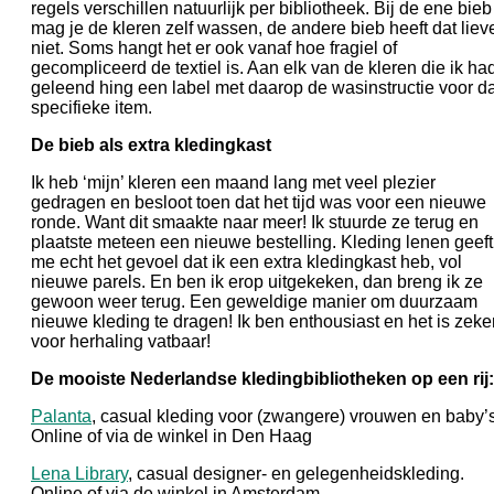
regels verschillen natuurlijk per bibliotheek. Bij de ene bieb
mag je de kleren zelf wassen, de andere bieb heeft dat liev
niet. Soms hangt het er ook vanaf hoe fragiel of
gecompliceerd de textiel is. Aan elk van de kleren die ik ha
geleend hing een label met daarop de wasinstructie voor da
specifieke item.
De bieb als extra kledingkast
Ik heb ‘mijn’ kleren een maand lang met veel plezier
gedragen en besloot toen dat het tijd was voor een nieuwe
ronde. Want dit smaakte naar meer! Ik stuurde ze terug en
plaatste meteen een nieuwe bestelling. Kleding lenen geeft
me echt het gevoel dat ik een extra kledingkast heb, vol
nieuwe parels. En ben ik erop uitgekeken, dan breng ik ze
gewoon weer terug. Een geweldige manier om duurzaam
nieuwe kleding te dragen! Ik ben enthousiast en het is zeke
voor herhaling vatbaar!
De mooiste Nederlandse kledingbibliotheken op een rij:
Palanta
, casual kleding voor (zwangere) vrouwen en baby’s
Online of via de winkel in Den Haag
Lena Library
, casual designer- en gelegenheidskleding.
Online of via de winkel in Amsterdam