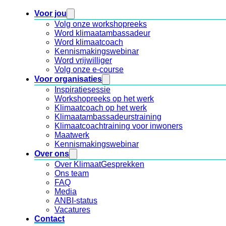
Voor jou
Volg onze workshopreeks
Word klimaatambassadeur
Word klimaatcoach
Kennismakingswebinar
Word vrijwilliger
Volg onze e-course
Voor organisaties
Inspiratiesessie
Workshopreeks op het werk
Klimaatcoach op het werk
Klimaatambassadeurstraining
Klimaatcoachtraining voor inwoners
Maatwerk
Kennismakingswebinar
Over ons
Over KlimaatGesprekken
Ons team
FAQ
Media
ANBI-status
Vacatures
Contact