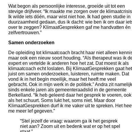
Wat begon als persoonlijke interesse, groeide uit tot een
stevige drijfveer. “Ik maakte me zorgen over de klimaatcrisis
Ik wilde iets dóén, maar wist niet hoe. Ik had geen studie in
duurzaamheid gedaan, dus ik dacht: wie ben ik om daar iet
over te zeggen? KlimaatGesprekken gaf me handvatten én
zelfvertrouwen.”
Samen onderzoeken
De opleiding tot klimaatcoach bracht haar niet alleen kennis
maar ook een nieuw soort houding. “Als therapeut was ik d
expert en vertelde ik anderen hoe het zat. Dat moest ik als
klimaatcoach echt loslaten. Bij KlimaatGesprekken gaat het
juist om samen onderzoeken, luisteren, ruimte maken. Dat
vond ik in het begin moeilijk, maar het heeft me veel
gebracht. Ook in mijn werk in de politiek.” Andra zit namelij
sinds enkele jaren als gemeenteraadslid in de gemeente
Berkelland. “Ik heb geleerd daar het gesprek te voeren, ook
als het schuurt. Soms lukt het, soms niet. Maar door
KlimaatGesprekken durf ik me vaker uit te spreken. Het heef
me meer lef gegeven.”
“Stel jezelf de vraag: waarom ga ik het gesprek
niet aan? Zoom uit en bedenk wat er op het spel
staat.”