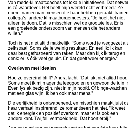
Van mede-klimaatcoaches tot lokale initiatieven. Dat netwe
is zó waardevol. Het heeft mijn wereld echt verbreed.” Ze
noemt namen van mensen die haar hebben geraakt: trainer
collega’s, andere klimaatburgemeesters. “Je hoeft het niet
alleen te doen. Dat is misschien wel de grootste les. Er is
een groeiende onderstroom van mensen die het anders
willen.”
Toch is het niet altijd makkelijk. “Soms word je weggezet al
zeikstraal. Soms zie je weinig resultaat. En eerlijk: ik kan
daar best gefrustreerd van raken. Maar dan kijk ik terug en
denk: er is óók veel gelukt. En dat geeft weer energie.”
Overleven met idealen
Hoe ze overeind blijft? Andra lacht. “Dat lukt niet altijd hoor.
Soms moet ik mijn agenda leeggooien en gewoon de tuin i
Even fysiek bezig zijn, niet in mijn hoofd. Of binge-watchen
met een glas wijn. Ik ben ook maar mens.”
Die eerlijkheid is ontwapenend, en misschien maakt juist d
haar verhaal inspirerend: ze romantiseert het niet. “Ik weet
dat ik energiek en positief overkom, maar er is ook een
andere kant. Twijfel, vermoeidheid. Dat hoort erbij.”