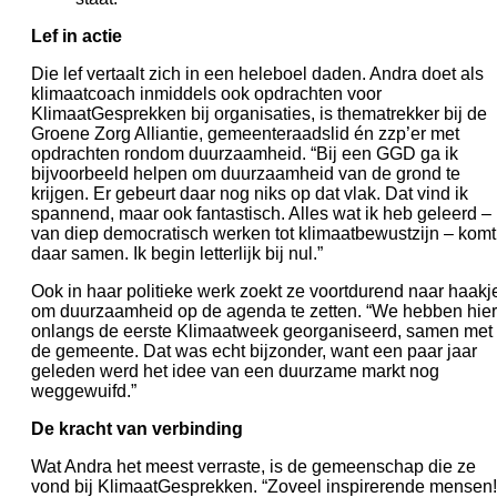
Lef in actie
Die lef vertaalt zich in een heleboel daden. Andra doet als
klimaatcoach inmiddels ook opdrachten voor
KlimaatGesprekken bij organisaties, is thematrekker bij de
Groene Zorg Alliantie, gemeenteraadslid én zzp’er met
opdrachten rondom duurzaamheid. “Bij een GGD ga ik
bijvoorbeeld helpen om duurzaamheid van de grond te
krijgen. Er gebeurt daar nog niks op dat vlak. Dat vind ik
spannend, maar ook fantastisch. Alles wat ik heb geleerd –
van diep democratisch werken tot klimaatbewustzijn – komt
daar samen. Ik begin letterlijk bij nul.”
Ook in haar politieke werk zoekt ze voortdurend naar haakj
om duurzaamheid op de agenda te zetten. “We hebben hier
onlangs de eerste Klimaatweek georganiseerd, samen met
de gemeente. Dat was echt bijzonder, want een paar jaar
geleden werd het idee van een duurzame markt nog
weggewuifd.”
De kracht van verbinding
Wat Andra het meest verraste, is de gemeenschap die ze
vond bij KlimaatGesprekken. “Zoveel inspirerende mensen!