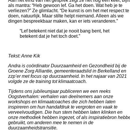
Aan het eind van het gesprek zegt ze het nog één keer, bijn
als mantra: “Heb gewoon lef. Ga het doen. Wat heb je te
verliezen?” Ze glimlacht. “De kunst is om het met respect te
doen, natuurlijk. Maar stilte helpt niemand. Alleen als we
dingen bespreekbaar maken, kan er iets veranderen.”
“Lef betekent niet dat je nooit bang bent, het
betekent dat je het toch doet.”
Tekst: Anne Kik
Andra is coördinator Duurzaamheid en Gezondheid bij de
Groene Zorg Alliantie,
gemeenteraadslid in Berkelland en
zzp’er met focus op duurzaamheid. In het najaar van 2021
volgde ze de training tot klimaatcoach.
Tijdens ons jubileumjaar publiceren we een reeks
Oogstverhalen: verhalen van deelnemers aan onze
workshops en klimaatcoaches die zich hebben laten
inspireren om hun handafdruk te vergroten en vaak te
verveelvoudigen. Die hun stem hebben laten klinken en
onze methodiek hebben ingezet, of als inspiratiebron hebb
gebruikt, om anderen mee te nemen in de
duurzaamheidstransitie.