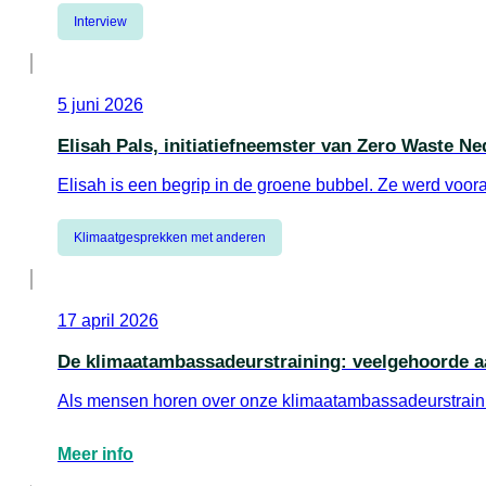
Meer info
Interview
5 juni 2026
Elisah Pals, initiatiefneemster van Zero Waste Ne
Elisah is een begrip in de groene bubbel. Ze werd voo
Meer info
Klimaatgesprekken met anderen
17 april 2026
De klimaatambassadeurstraining: veelgehoorde a
Als mensen horen over onze klimaatambassadeurstrainin
Meer info