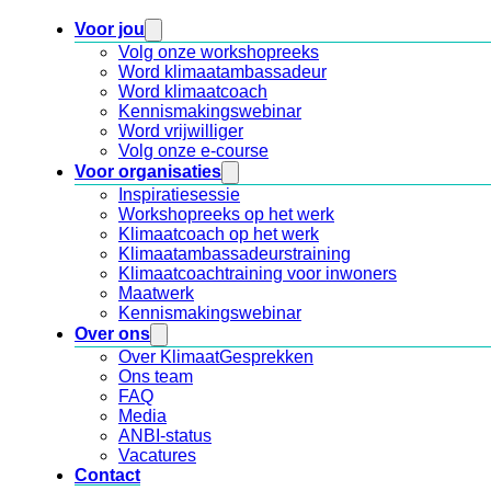
Voor jou
Volg onze workshopreeks
Word klimaatambassadeur
Word klimaatcoach
Kennismakingswebinar
Word vrijwilliger
Volg onze e-course
Voor organisaties
Inspiratiesessie
Workshopreeks op het werk
Klimaatcoach op het werk
Klimaatambassadeurstraining
Klimaatcoachtraining voor inwoners
Maatwerk
Kennismakingswebinar
Over ons
Over KlimaatGesprekken
Ons team
FAQ
Media
ANBI-status
Vacatures
Contact