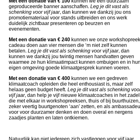
Met een donatie van € 100
kunnen we een duurzaam
geproduceerde banner aanschaffen.
Leg je dit vast als
schenking voor vijf jaar
, dan kunnen we dankzij jou ons
promotiemateriaal voor stands uitbreiden en ons werk
duidelijk zichtbaar presenteren op beurzen en
evenementen.
Met een donatie van € 240
kunnen we onze workshopree
cadeau doen aan vier mensen die ‘m niet zelf kunnen
betalen.
Leg je dit vast als schenking voor vijf jaar
, dan
kunnen we dankzij jou twintig mensen handvatten geven
waarmee ze hun klimaatimpact kunnen ombuigen en in hu
eigen omgeving goede klimaatgesprek kunnen voeren.
Met een donatie van € 400
kunnen we een gedreven
klimaatcoach opleiden die heel enthousiast is, maar zelf
helaas geen budget heeft.
Leg je dit vast als schenking voo
vijf jaar
, dan help je vijf nieuwe klimaatcoaches in het zadel
die met elkaar in workshopreeksen, thuis of bij buurthuizen,
zeker veertig buurtgenoten ‘aan’ zetten, en als ambassadeu
voor voor duurzamer denken en doen overal en nergens
zaadjes planten en laten ontkiemen.
Natuurlijk kan niet iedereen zich vastleggen voor vijf jaar.