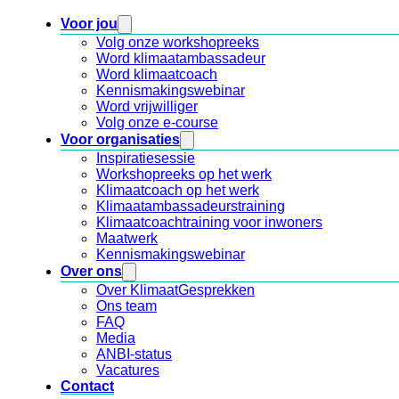
Voor jou
Volg onze workshopreeks
Word klimaatambassadeur
Word klimaatcoach
Kennismakingswebinar
Word vrijwilliger
Volg onze e-course
Voor organisaties
Inspiratiesessie
Workshopreeks op het werk
Klimaatcoach op het werk
Klimaatambassadeurstraining
Klimaatcoachtraining voor inwoners
Maatwerk
Kennismakingswebinar
Over ons
Over KlimaatGesprekken
Ons team
FAQ
Media
ANBI-status
Vacatures
Contact