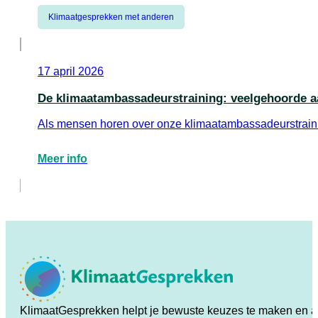
Meer info
Klimaatgesprekken met anderen
17 april 2026
De klimaatambassadeurstraining: veelgehoorde a
Als mensen horen over onze klimaatambassadeurstrainin
Meer info
KlimaatGesprekken helpt je bewuste keuzes te maken en ande