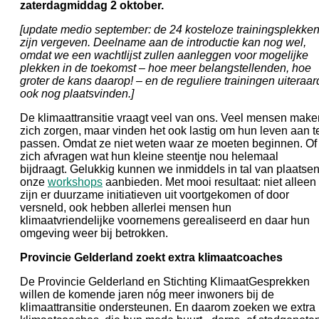
zaterdagmiddag 2 oktober.
[update medio september: de 24 kosteloze trainingsplekke
zijn vergeven. Deelname aan de introductie kan nog wel,
omdat we een wachtlijst zullen aanleggen voor mogelijke
plekken in de toekomst – hoe meer belangstellenden, hoe
groter de kans daarop! – en de reguliere trainingen uiteraar
ook nog plaatsvinden.]
De klimaattransitie vraagt veel van ons. Veel mensen make
zich zorgen, maar vinden het ook lastig om hun leven aan t
passen. Omdat ze niet weten waar ze moeten beginnen. Of
zich afvragen wat hun kleine steentje nou helemaal
bijdraagt. Gelukkig kunnen we inmiddels in tal van plaatse
onze
workshops
aanbieden. Met mooi resultaat: niet alleen
zijn er duurzame initiatieven uit voortgekomen of door
versneld, ook hebben allerlei mensen hun
klimaatvriendelijke voornemens gerealiseerd en daar hun
omgeving weer bij betrokken.
Provincie Gelderland zoekt extra klimaatcoaches
De Provincie Gelderland en Stichting KlimaatGesprekken
willen de komende jaren nóg meer inwoners bij de
klimaattransitie ondersteunen. En daarom zoeken we extra