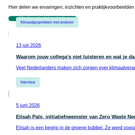
Hier delen we ervaringen, inzichten en praktijkvoorbeeld
Alle kennis & inspiratie
Klimaatgesprekken met anderen
13 juli 2026
Waarom jouw collega’s niet luisteren en wat je d
Veel Nederlanders maken zich zorgen over klimaatverand
Meer info
Interview
5 juni 2026
Elisah Pals, initiatiefneemster van Zero Waste Ne
Elisah is een begrip in de groene bubbel. Ze werd voo