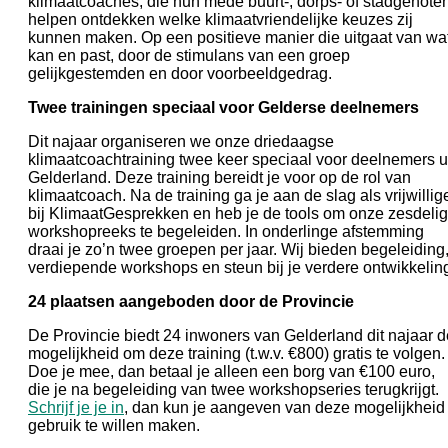
klimaatcoaches, die hun mede buurt-, dorps- of stadgenote
helpen ontdekken welke klimaatvriendelijke keuzes zij
kunnen maken. Op een positieve manier die uitgaat van wa
kan en past, door de stimulans van een groep
gelijkgestemden en door voorbeeldgedrag.
Twee trainingen speciaal voor Gelderse deelnemers
Dit najaar organiseren we onze driedaagse
klimaatcoachtraining twee keer speciaal voor deelnemers u
Gelderland. Deze training bereidt je voor op de rol van
klimaatcoach. Na de training ga je aan de slag als vrijwillig
bij KlimaatGesprekken en heb je de tools om onze zesdeli
workshopreeks te begeleiden. In onderlinge afstemming
draai je zo’n twee groepen per jaar. Wij bieden begeleiding
verdiepende workshops en steun bij je verdere ontwikkelin
24 plaatsen aangeboden door de Provincie
De Provincie biedt 24 inwoners van Gelderland dit najaar d
mogelijkheid om deze training (t.w.v. €800) gratis te volgen.
Doe je mee, dan betaal je alleen een borg van €100 euro,
die je na begeleiding van twee workshopseries terugkrijgt.
Schrijf je je in
, dan kun je aangeven van deze mogelijkheid
gebruik te willen maken.