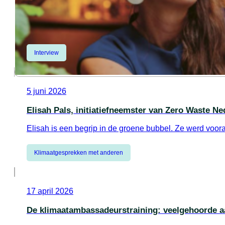
Interview
5 juni 2026
Elisah Pals, initiatiefneemster van Zero Waste Ne
Elisah is een begrip in de groene bubbel. Ze werd voo
Meer info
Klimaatgesprekken met anderen
17 april 2026
De klimaatambassadeurstraining: veelgehoorde a