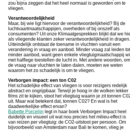
zou bijna zeggen dat het heel normaal is geworden om te
vliegen.
Verantwoordelijkheid
Maar, bij wie ligt hiervoor de verantwoordelijkheid? Bij de
luchtvaartmaatschappijen, overheden of bij onszelf als
consumenten? Uit onze Klimaatgesprekken blijkt dat we hi
als vliegende klanten zeker verantwoordelijkheid in dragen
Uiteindelijk ontstaat de toename in vluchten vanuit een
verandering in vraag en aanbod. Minder vraag zal leiden to
minder aanbod, want geen enkele vliegtuigmaatschappij wi
met halflege toestellen de lucht in. Met andere woorden, o
de vraag naar vluchten te laten dalen, moeten we weten
waarom het zo schadelijk is om te vliegen.
Verborgen impact: een ton C02
Het schadelijke effect van vliegen is voor reizigers redelijk
abstract en ongrijpbaar. Terwijl je hoog in de wolken lekker
films zit te kijken, stoot het vliegtuig waarin je zit tonnen C0
uit. Maar wat betekent dat, tonnen C02? En wat is het
daadwerkelijke effect ervan?
Babette Porcelijn
legt in haar boek Verborgen Impact heel
duidelijk en visueel uit wat nou precies het milieu-effect is
van reizen per vliegtuig: de CO2-uitstoot per persoon. Om
bijvoorbeeld van Amsterdam naar Bali te komen, vlieg je