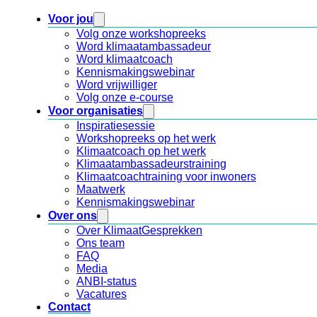
Voor jou
Volg onze workshopreeks
Word klimaatambassadeur
Word klimaatcoach
Kennismakingswebinar
Word vrijwilliger
Volg onze e-course
Voor organisaties
Inspiratiesessie
Workshopreeks op het werk
Klimaatcoach op het werk
Klimaatambassadeurstraining
Klimaatcoachtraining voor inwoners
Maatwerk
Kennismakingswebinar
Over ons
Over KlimaatGesprekken
Ons team
FAQ
Media
ANBI-status
Vacatures
Contact