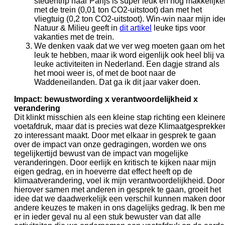
stedentrip naar Parijs is super leuk en nog makkelijke
met de trein (0,01 ton CO2-uitstoot) dan met het
vliegtuig (0,2 ton CO2-uitstoot). Win-win naar mijn ide
Natuur & Milieu geeft in
dit artikel
leuke tips voor
vakanties met de trein.
We denken vaak dat we ver weg moeten gaan om het
leuk te hebben, maar ik word eigenlijk ook heel blij v
leuke activiteiten in Nederland. Een dagje strand als
het mooi weer is, of met de boot naar de
Waddeneilanden. Dat ga ik dit jaar vaker doen.
Impact: bewustwording x verantwoordelijkheid x
verandering
Dit klinkt misschien als een kleine stap richting een kleiner
voetafdruk, maar dat is precies wat deze Klimaatgesprekke
zo interessant maakt. Door met elkaar in gesprek te gaan
over de impact van onze gedragingen, worden we ons
tegelijkertijd bewust van de impact van mogelijke
veranderingen. Door eerlijk en kritisch te kijken naar mijn
eigen gedrag, en in hoeverre dat effect heeft op de
klimaatverandering, voel ik mijn verantwoordelijkheid. Door
hierover samen met anderen in gesprek te gaan, groeit het
idee dat we daadwerkelijk een verschil kunnen maken door
andere keuzes te maken in ons dagelijks gedrag. Ik ben me
er in ieder geval nu al een stuk bewuster van dat alle