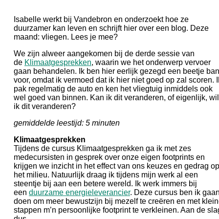
Isabelle werkt bij Vandebron en onderzoekt hoe ze
duurzamer kan leven en schrijft hier over een blog. Deze
maand: vliegen. Lees je mee?
We zijn alweer aangekomen bij de derde sessie van
de
Klimaatgesprekken
, waarin we het onderwerp vervoer
gaan behandelen. Ik ben hier eerlijk gezegd een beetje ba
voor, omdat ik vermoed dat ik hier niet goed op zal scoren. I
pak regelmatig de auto en ken het vliegtuig inmiddels ook
wel goed van binnen. Kan ik dit veranderen, of eigenlijk, wil
ik dit veranderen?
gemiddelde leestijd: 5 minuten
Klimaatgesprekken
Tijdens de cursus Klimaatgesprekken ga ik met zes
medecursisten in gesprek over onze eigen footprints en
krijgen we inzicht in het effect van ons keuzes en gedrag o
het milieu. Natuurlijk draag ik tijdens mijn werk al een
steentje bij aan een betere wereld. Ik werk immers bij
een
duurzame energieleverancier
. Deze cursus ben ik gaa
doen om meer bewustzijn bij mezelf te creëren en met klei
stappen m’n persoonlijke footprint te verkleinen. Aan de sla
dus.