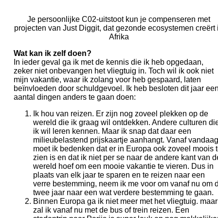
Je persoonlijke C02-uitstoot kun je compenseren met
projecten van Just Diggit, dat gezonde ecosystemen creërt 
Afrika
Wat kan ik zelf doen?
In ieder geval ga ik met de kennis die ik heb opgedaan,
zeker niet onbevangen het vliegtuig in. Toch wil ik ook niet
mijn vakantie, waar ik zolang voor heb gespaard, laten
beïnvloeden door schuldgevoel. Ik heb besloten dit jaar ee
aantal dingen anders te gaan doen:
Ik hou van reizen. Er zijn nog zoveel plekken op de
wereld die ik graag wil ontdekken. Andere culturen di
ik wil leren kennen. Maar ik snap dat daar een
milieubelastend prijskaartje aanhangt. Vanaf vandaa
moet ik bedenken dat er in Europa ook zoveel moois 
zien is en dat ik niet per se naar de andere kant van d
wereld hoef om een mooie vakantie te vieren. Dus in
plaats van elk jaar te sparen en te reizen naar een
verre bestemming, neem ik me voor om vanaf nu om 
twee jaar naar een wat verdere bestemming te gaan.
Binnen Europa ga ik niet meer met het vliegtuig. maar
zal ik vanaf nu met de bus of trein reizen. Een