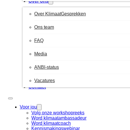
Over ons
Over KlimaatGesprekken
Ons team
FAQ
Media
ANBI-status
Vacatures
Contact
Voor jou
Volg onze workshopreeks
Word klimaatambassadeur
Word klimaatcoach
Kennismakingswebinar