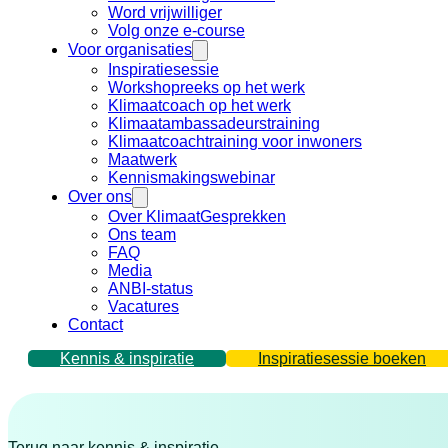
Word vrijwilliger
Volg onze e-course
Voor organisaties
Inspiratiesessie
Workshopreeks op het werk
Klimaatcoach op het werk
Klimaatambassadeurstraining
Klimaatcoachtraining voor inwoners
Maatwerk
Kennismakingswebinar
Over ons
Over KlimaatGesprekken
Ons team
FAQ
Media
ANBI-status
Vacatures
Contact
Kennis & inspiratie
Inspiratiesessie boeken
Terug naar kennis & inspiratie