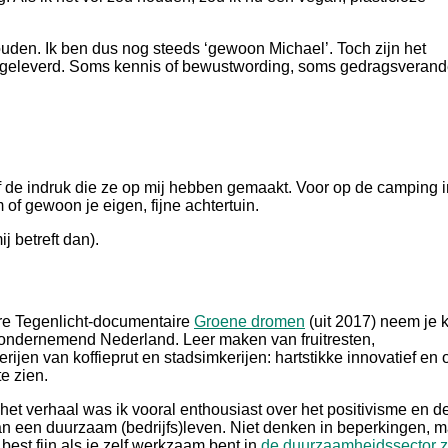
houden. Ik ben dus nog steeds ‘gewoon Michael’. Toch zijn het
opgeleverd. Soms kennis of bewustwording, soms gedragsverand
ief de indruk die ze op mij hebben gemaakt. Voor op de camping i
 of gewoon je eigen, fijne achtertuin.
j betreft dan).
ere Tegenlicht-documentaire
Groene dromen
(uit 2017) neem je k
 ondernemend Nederland. Leer maken van fruitresten,
jen van koffieprut en stadsimkerijen: hartstikke innovatief en 
e zien.
het verhaal was ik vooral enthousiast over het positivisme en d
n een duurzaam (bedrijfs)leven. Niet denken in beperkingen, m
best fijn als je zelf werkzaam bent in
de duurzaamheidssector z