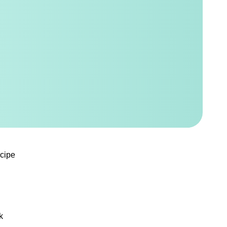
ncipe
k