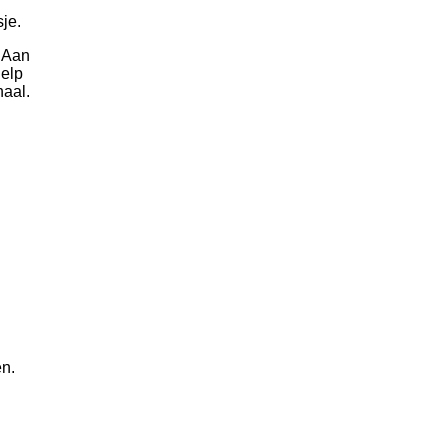
sje.
. Aan
help
haal.
en
.