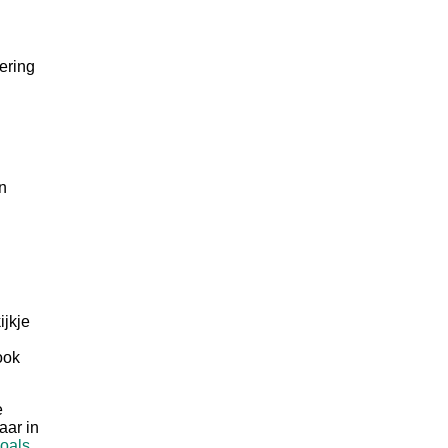
ering
n
ijkje
ook
e
aar in
oals