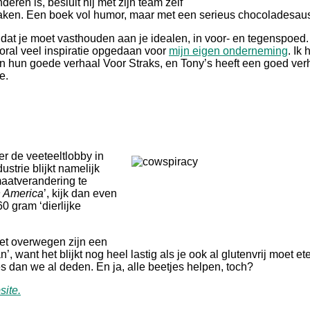
deren is, besluit hij met zijn team zélf
maken. Een boek vol humor, maar met een serieus chocoladesau
s dat je moet vasthouden aan je idealen, in voor- en tegenspoed
ooral veel inspiratie opgedaan voor
mijn eigen onderneming
. Ik 
van hun goede verhaal Voor Straks, en Tony’s heeft een goed ver
oe.
r de veeteeltlobby in
strie blijkt namelijk
maatverandering te
n America
’, kijk dan even
0 gram ‘dierlijke
et overwegen zijn een
n’, want het blijkt nog heel lastig als je ook al
glutenvrij moet et
 dan we al deden. En ja, alle beetjes helpen, toch?
site.