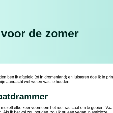
s voor de zomer
en ben ik afgeleid (of in dromenland) en luisteren doe ik in pri
mijn aandacht wél weten vast te houden.
maatdrammer
 mezelf elke keer voorneem het roer radicaal om te gooien. Vaa
g. Als ik het vol zou houden, zou ik nu een vegan, plasticloze