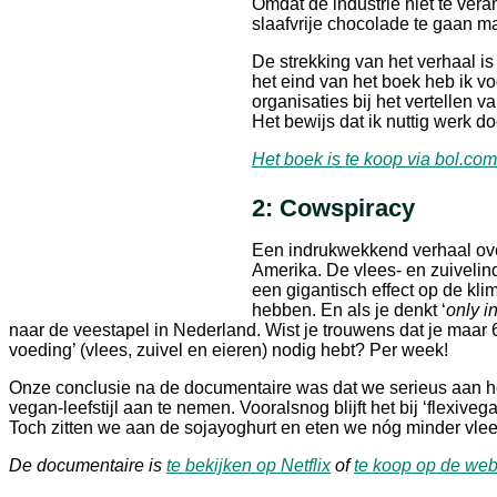
Omdat de industrie niet te veran
slaafvrije chocolade te gaan 
De strekking van het verhaal i
het eind van het boek heb ik v
organisaties bij het vertellen 
Het bewijs dat ik nuttig werk d
Het boek is te koop via bol.com
2: Cowspiracy
Een indrukwekkend verhaal ove
Amerika. De vlees- en zuivelindu
een gigantisch effect op de kli
hebben. En als je denkt ‘
only i
naar de veestapel in Nederland. Wist je trouwens dat je maar 6
voeding’ (vlees, zuivel en eieren) nodig hebt? Per week!
Onze conclusie na de documentaire was dat we serieus aan h
vegan-leefstijl aan te nemen. Vooralsnog blijft het bij ‘flexivega
Toch zitten we aan de sojayoghurt en eten we nóg minder vlees
De documentaire is
te bekijken op Netflix
of
te koop op de web