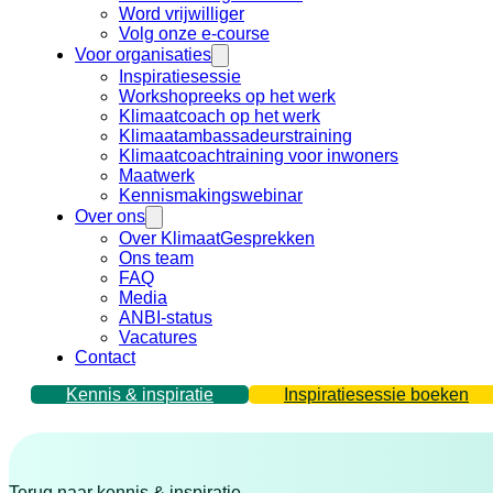
Word vrijwilliger
Volg onze e-course
Voor organisaties
Inspiratiesessie
Workshopreeks op het werk
Klimaatcoach op het werk
Klimaatambassadeurstraining
Klimaatcoachtraining voor inwoners
Maatwerk
Kennismakingswebinar
Over ons
Over KlimaatGesprekken
Ons team
FAQ
Media
ANBI-status
Vacatures
Contact
Kennis & inspiratie
Inspiratiesessie boeken
Terug naar kennis & inspiratie