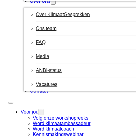
Over ons
Over KlimaatGesprekken
Ons team
FAQ
Media
ANBI-status
Vacatures
Contact
Voor jou
Volg onze workshopreeks
Word klimaatambassadeur
Word klimaatcoach
Kennismakingswebinar