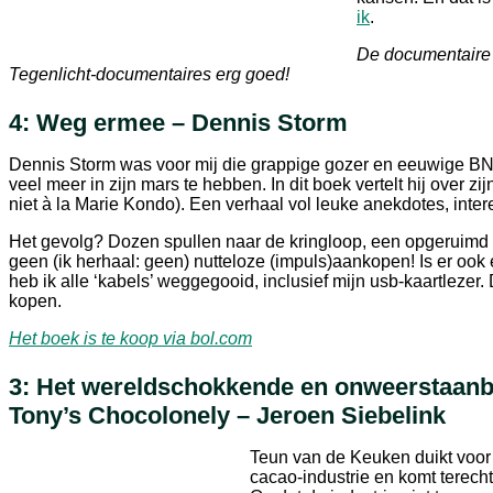
ik
.
De documentaire 
Tegenlicht-documentaires erg goed!
4: Weg ermee – Dennis Storm
Dennis Storm was voor mij die grappige gozer en eeuwige BNN
veel meer in zijn mars te hebben. In dit boek vertelt hij over zi
niet à la Marie Kondo). Een verhaal vol leuke anekdotes, inte
Het gevolg? Dozen spullen naar de kringloop, een opgeruimd 
geen (ik herhaal: geen) nutteloze (impuls)aankopen! Is er ook 
heb ik alle ‘kabels’ weggegooid, inclusief mijn usb-kaartlezer
kopen.
Het boek is te koop via bol.com
3: Het wereldschokkende en onweerstaanba
Tony’s Chocolonely – Jeroen Siebelink
Teun van de Keuken duikt voor
cacao-industrie en komt terecht 