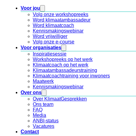
Voor jou
Volg onze workshopreeks
Word klimaatambassadeur
Word klimaatcoach
Kennismakingswebinar
Word vrijwilliger
Volg onze e-course
Voor organisaties
Inspiratiesessie
Workshopreeks op het werk
Klimaatcoach op het werk
Klimaatambassadeurstraining
Klimaatcoachtraining voor inwoners
Maatwerk
Kennismakingswebinar
Over ons
Over KlimaatGesprekken
Ons team
FAQ
Media
ANBI-status
Vacatures
Contact