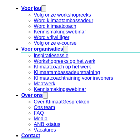
Voor jou
Volg onze workshopreeks
Word klimaatambassadeur
Word klimaatcoach
Kennismakingswebinar
Word vrijwilliger
Volg onze e-course
Voor organisaties
Inspiratiesessie
Workshopreeks op het werk
Klimaatcoach op het werk
Klimaatambassadeurstraining
Klimaatcoachtraining voor inwoners
Maatwerk
Kennismakingswebinar
Over ons
Over KlimaatGesprekken
Ons team
FAQ
Media
ANBI-status
Vacatures
Contact