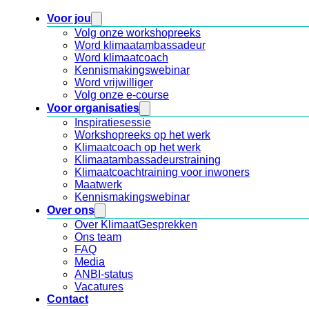
Voor jou
Volg onze workshopreeks
Word klimaatambassadeur
Word klimaatcoach
Kennismakingswebinar
Word vrijwilliger
Volg onze e-course
Voor organisaties
Inspiratiesessie
Workshopreeks op het werk
Klimaatcoach op het werk
Klimaatambassadeurstraining
Klimaatcoachtraining voor inwoners
Maatwerk
Kennismakingswebinar
Over ons
Over KlimaatGesprekken
Ons team
FAQ
Media
ANBI-status
Vacatures
Contact