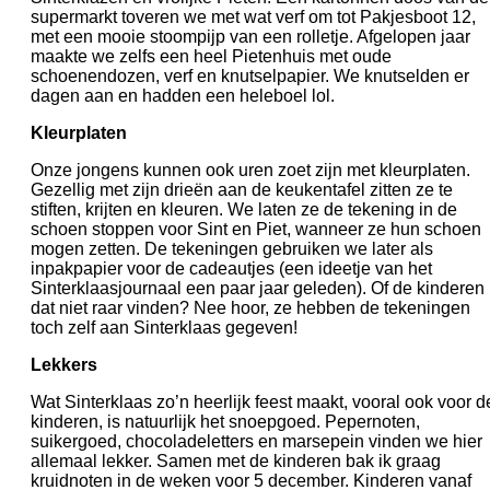
supermarkt toveren we met wat verf om tot Pakjesboot 12,
met een mooie stoompijp van een rolletje. Afgelopen jaar
maakte we zelfs een heel Pietenhuis met oude
schoenendozen, verf en knutselpapier. We knutselden er
dagen aan en hadden een heleboel lol.
Kleurplaten
Onze jongens kunnen ook uren zoet zijn met kleurplaten.
Gezellig met zijn drieën aan de keukentafel zitten ze te
stiften, krijten en kleuren. We laten ze de tekening in de
schoen stoppen voor Sint en Piet, wanneer ze hun schoen
mogen zetten. De tekeningen gebruiken we later als
inpakpapier voor de cadeautjes (een ideetje van het
Sinterklaasjournaal een paar jaar geleden). Of de kinderen
dat niet raar vinden? Nee hoor, ze hebben de tekeningen
toch zelf aan Sinterklaas gegeven!
Lekkers
Wat Sinterklaas zo’n heerlijk feest maakt, vooral ook voor d
kinderen, is natuurlijk het snoepgoed. Pepernoten,
suikergoed, chocoladeletters en marsepein vinden we hier
allemaal lekker. Samen met de kinderen bak ik graag
kruidnoten in de weken voor 5 december. Kinderen vanaf