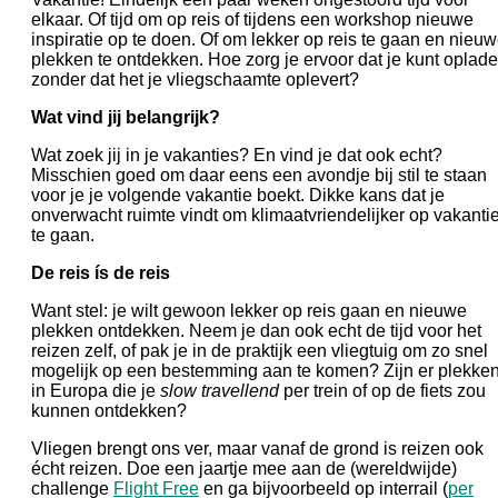
elkaar. Of tijd om op reis of tijdens een workshop nieuwe
inspiratie op te doen. Of om lekker op reis te gaan en nieu
plekken te ontdekken. Hoe zorg je ervoor dat je kunt oplad
zonder dat het je vliegschaamte oplevert?
Wat vind jij belangrijk?
Wat zoek jij in je vakanties? En vind je dat ook echt?
Misschien goed om daar eens een avondje bij stil te staan
voor je je volgende vakantie boekt. Dikke kans dat je
onverwacht ruimte vindt om klimaatvriendelijker op vakanti
te gaan.
De reis ís de reis
Want stel: je wilt gewoon lekker op reis gaan en nieuwe
plekken ontdekken. Neem je dan ook echt de tijd voor het
reizen zelf, of pak je in de praktijk een vliegtuig om zo snel
mogelijk op een bestemming aan te komen? Zijn er plekke
in Europa die je
slow travellend
per trein of op de fiets zou
kunnen ontdekken?
Vliegen brengt ons ver, maar vanaf de grond is reizen ook
écht reizen. Doe een jaartje mee aan de (wereldwijde)
challenge
Flight Free
en ga bijvoorbeeld op interrail (
per