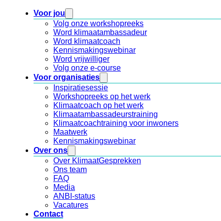
Voor jou
Volg onze workshopreeks
Word klimaatambassadeur
Word klimaatcoach
Kennismakingswebinar
Word vrijwilliger
Volg onze e-course
Voor organisaties
Inspiratiesessie
Workshopreeks op het werk
Klimaatcoach op het werk
Klimaatambassadeurstraining
Klimaatcoachtraining voor inwoners
Maatwerk
Kennismakingswebinar
Over ons
Over KlimaatGesprekken
Ons team
FAQ
Media
ANBI-status
Vacatures
Contact