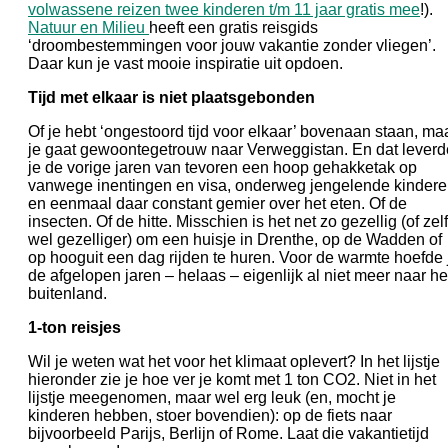
volwassene reizen twee kinderen t/m 11 jaar gratis mee
!).
Natuur en Milieu
heeft een gratis reisgids
‘droombestemmingen voor jouw vakantie zonder vliegen’.
Daar kun je vast mooie inspiratie uit opdoen.
Tijd met elkaar is niet plaatsgebonden
Of je hebt ‘ongestoord tijd voor elkaar’ bovenaan staan, ma
je gaat gewoontegetrouw naar Verweggistan. En dat leverd
je de vorige jaren van tevoren een hoop gehakketak op
vanwege inentingen en visa, onderweg jengelende kinder
en eenmaal daar constant gemier over het eten. Of de
insecten. Of de hitte. Misschien is het net zo gezellig (of zel
wel gezelliger) om een huisje in Drenthe, op de Wadden of
op hooguit een dag rijden te huren. Voor de warmte hoefde 
de afgelopen jaren – helaas – eigenlijk al niet meer naar he
buitenland.
1-ton reisjes
Wil je weten wat het voor het klimaat oplevert? In het lijstje
hieronder zie je hoe ver je komt met 1 ton CO2. Niet in het
lijstje meegenomen, maar wel erg leuk (en, mocht je
kinderen hebben, stoer bovendien): op de fiets naar
bijvoorbeeld Parijs, Berlijn of Rome. Laat die vakantietijd