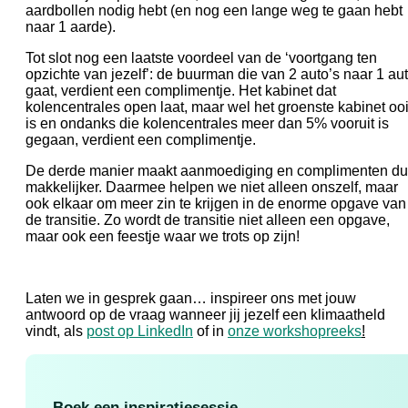
aardbollen nodig hebt (en nog een lange weg te gaan hebt
naar 1 aarde).
Tot slot nog een laatste voordeel van de ‘voortgang ten
opzichte van jezelf’: de buurman die van 2 auto’s naar 1 au
gaat, verdient een complimentje. Het kabinet dat
kolencentrales open laat, maar wel het groenste kabinet ooi
is en ondanks die kolencentrales meer dan 5% vooruit is
gegaan, verdient een complimentje.
De derde manier maakt aanmoediging en complimenten d
makkelijker. Daarmee helpen we niet alleen onszelf, maar
ook elkaar om meer zin te krijgen in de enorme opgave van
de transitie. Zo wordt de transitie niet alleen een opgave,
maar ook een feestje waar we trots op zijn!
Laten we in gesprek gaan… inspireer ons met jouw
antwoord op de vraag wanneer jij jezelf een klimaatheld
vindt, als
post op LinkedIn
of in
onze workshopreeks
!
Boek een inspiratiesessie