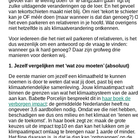
gevoel van ‘te weinig doen’ of ‘te langzaam gaan’ ligt bij
zulke uitdagende veranderingen op de loer. En het gevoel
van tekortschieten maakt niet blij. Om niet ‘tekort te schieten
kan je OF méér doen (maar wanneer is dat dan genoeg?) 
het even parkeren en relativeren in je hoofd. Wat overigens
niet hetzelfde is als klimaatverandering ontkennen.
Voor iedereen die het niet wil parkeren of relativeren, is het
dus wezenlijk om een antwoord op de vraag te vinden:
wanneer ga ik hard genoeg? Daar zijn grofweg drie
manieren voor denken wij.
1. Jezelf vergelijken met ‘wat zou moeten’ (absoluut)
De eerste manier om jezelf een klimaatheld te kunnen
noemen is door te weten dat wat jij doet, past bij een
klimaatvriendelijke samenleving. Jouw klimaatimpact valt
binnen de grenzen van wat het klimaatsysteem van de aar
aan kan. Babette Porcelijn bespreekt dit in
haar boek de
verborgen impact
: de gemiddelde Nederlander heeft nu
ongeveer 3,6 aardbollen nodig. Omdat we die niet hebben,
beschadigen we dus ons milieu en het klimaat en ‘lenen w
van de toekomst’. In haar boek zegt ze: maak de grote
keuzes uit de impact top10 en dan kan het lukken om je
klimpaatimpact omlaag te brengen naar 1 aarde of minder.
Het fijne daaraan is, is dat je dan kan ‘ontspannen’ op de