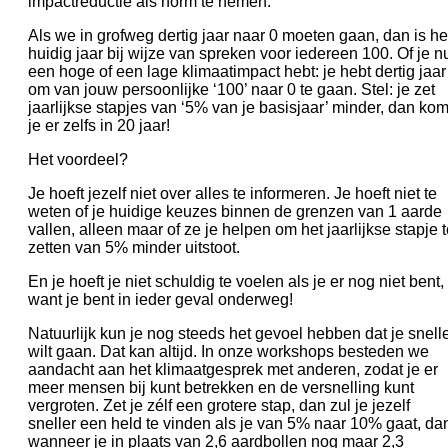
impactreductie als norm te nemen.
Als we in grofweg dertig jaar naar 0 moeten gaan, dan is he
huidig jaar bij wijze van spreken voor iedereen 100. Of je n
een hoge of een lage klimaatimpact hebt: je hebt dertig jaar
om van jouw persoonlijke ‘100’ naar 0 te gaan. Stel: je zet
jaarlijkse stapjes van ‘5% van je basisjaar’ minder, dan ko
je er zelfs in 20 jaar!
Het voordeel?
Je hoeft jezelf niet over alles te informeren. Je hoeft niet te
weten of je huidige keuzes binnen de grenzen van 1 aarde
vallen, alleen maar of ze je helpen om het jaarlijkse stapje 
zetten van 5% minder uitstoot.
En je hoeft je niet schuldig te voelen als je er nog niet bent,
want je bent in ieder geval onderweg!
Natuurlijk kun je nog steeds het gevoel hebben dat je snell
wilt gaan. Dat kan altijd. In onze workshops besteden we
aandacht aan het klimaatgesprek met anderen, zodat je er
meer mensen bij kunt betrekken en de versnelling kunt
vergroten. Zet je zélf een grotere stap, dan zul je jezelf
sneller een held te vinden als je van 5% naar 10% gaat, da
wanneer je in plaats van 2,6 aardbollen nog maar 2,3