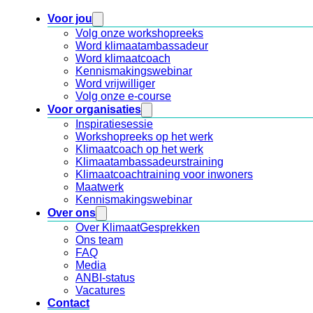
Voor jou
Volg onze workshopreeks
Word klimaatambassadeur
Word klimaatcoach
Kennismakingswebinar
Word vrijwilliger
Volg onze e-course
Voor organisaties
Inspiratiesessie
Workshopreeks op het werk
Klimaatcoach op het werk
Klimaatambassadeurstraining
Klimaatcoachtraining voor inwoners
Maatwerk
Kennismakingswebinar
Over ons
Over KlimaatGesprekken
Ons team
FAQ
Media
ANBI-status
Vacatures
Contact