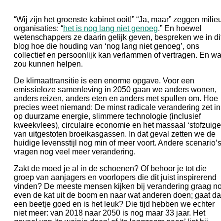
“Wij zijn het groenste kabinet ooit!” “Ja, maar” zeggen milie
organisaties: “
het is nog lang niet genoeg
.” En hoewel
wetenschappers ze daarin gelijk geven, bespreken we in di
blog hoe die houding van ‘nog lang niet genoeg’, ons
collectief en persoonlijk kan verlammen of vertragen. En wa
zou kunnen helpen.
De klimaattransitie is een enorme opgave. Voor een
emissieloze samenleving in 2050 gaan we anders wonen,
anders reizen, anders eten en anders met spullen om. Hoe
precies weet niemand: De minst radicale verandering zet in
op duurzame energie, slimmere technologie (inclusief
kweekvlees), circulaire economie en het massaal ‘stofzuige
van uitgestoten broeikasgassen. In dat geval zetten we de
huidige levensstijl nog min of meer voort. Andere scenario’
vragen nog veel meer verandering.
Zakt de moed je al in de schoenen? Of behoor je tot die
groep van aanjagers en voorlopers die dit juist inspirerend
vinden? De meeste mensen kijken bij verandering graag n
even de kat uit de boom en naar wat anderen doen; gaat da
een beetje goed en is het leuk? Die tijd hebben we echter
niet meer: van 2018 naar 2050 is nog maar 33 jaar. Het