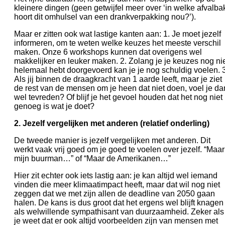
kleinere dingen (geen getwijfel meer over ‘in welke afvalba
hoort dit omhulsel van een drankverpakking nou?’).
Maar er zitten ook wat lastige kanten aan: 1. Je moet jezelf
informeren, om te weten welke keuzes het meeste verschil
maken. Onze 6 workshops kunnen dat overigens wel
makkelijker en leuker maken. 2. Zolang je je keuzes nog ni
helemaal hebt doorgevoerd kan je je nog schuldig voelen. 3
Als jij binnen de draagkracht van 1 aarde leeft, maar je ziet
de rest van de mensen om je heen dat niet doen, voel je da
wel tevreden? Of blijf je het gevoel houden dat het nog niet
genoeg is wat je doet?
2.
Jezelf vergelijken met anderen (relatief onderling)
De tweede manier is jezelf vergelijken met anderen. Dit
werkt vaak vrij goed om je goed te voelen over jezelf. “Maar
mijn buurman…” of “Maar de Amerikanen…”
Hier zit echter ook iets lastig aan: je kan altijd wel iemand
vinden die meer klimaatimpact heeft, maar dat wil nog niet
zeggen dat we met zijn allen de deadline van 2050 gaan
halen. De kans is dus groot dat het ergens wel blijft knagen
als welwillende sympathisant van duurzaamheid. Zeker als
je weet dat er ook altijd voorbeelden zijn van mensen met